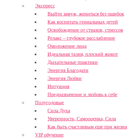
Экспресс
Выйти замуж, жениться без ошибок
Как воспитать гениальных детей
Освобождение от страхов, стрессов
Релакс – глубокое расслабление
Омоложение лица
Идеальная талия, плоский живот
Дыхательные практики
Энергия Благодати
Энергия Любви
Интуиция
Предназначение и любовь к себе
Полугодовые
Сила Духа
Уверенность, Самооценка, Сила
Как быть счастливым еще при жизни
VIP обучение