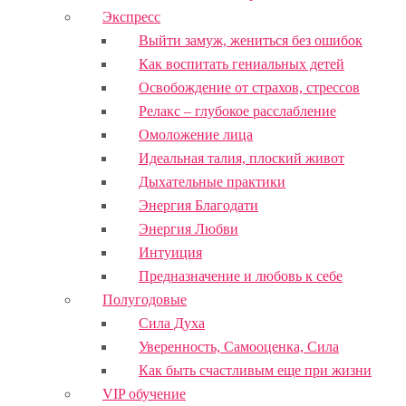
Экспресс
Выйти замуж, жениться без ошибок
Как воспитать гениальных детей
Освобождение от страхов, стрессов
Релакс – глубокое расслабление
Омоложение лица
Идеальная талия, плоский живот
Дыхательные практики
Энергия Благодати
Энергия Любви
Интуиция
Предназначение и любовь к себе
Полугодовые
Сила Духа
Уверенность, Самооценка, Сила
Как быть счастливым еще при жизни
VIP обучение